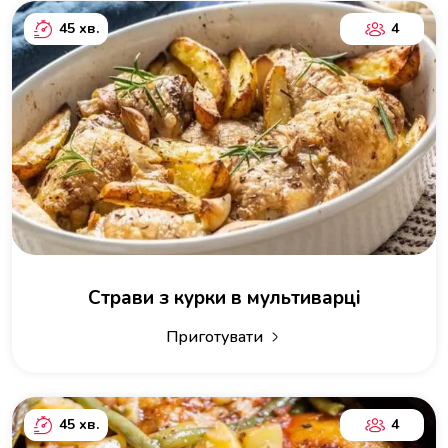
45 хв.
4
Страви з курки в мультиварці
Приготувати
45 хв.
4