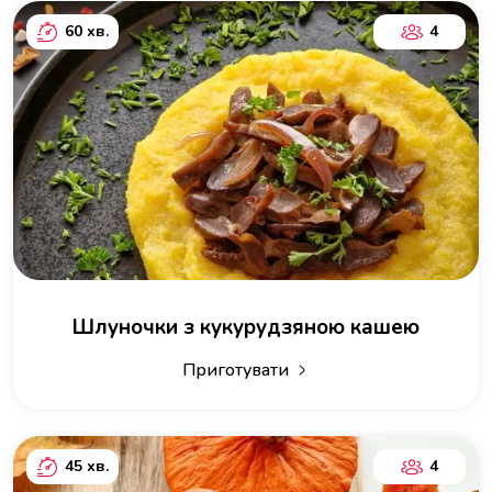
60 хв.
4
Шлуночки з кукурудзяною кашею
Приготувати
45 хв.
4