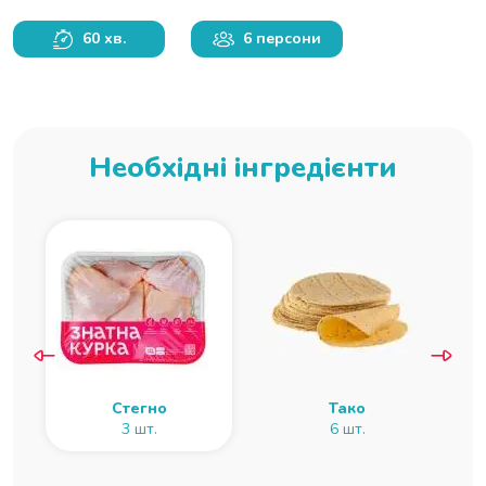
60 хв.
6 персони
Необхідні інгредієнти
Стегно
Тако
3 шт.
6 шт.