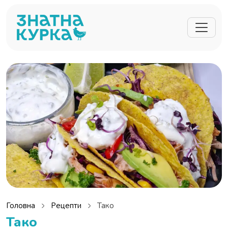
Перейти до основного вмісту
Головна
Рецепти
Тако
Тако