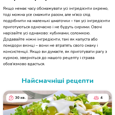
Якщо немає часу обсмажувати усі інгредієнти окремо,
тоді можна усе смажити разом, але м’ясо слід
подрібнити на маленькі шматочки – так усі інгредієнти
приготуються одночасно і не будуть сирими. Овочі
нарізайте усі однаково: кубиками, соломкою.
Додавайте ніжні інгредієнти, такі як капуста або
помідори вкінці – вони не втратять свого смаку і
консистенції. Якщо ви думаєте, як приготувати рагу з
куркою, зверніться до нашого рецепту і страва
обов’язково вдасться.
Найсмачніші рецепти
30 хв.
4