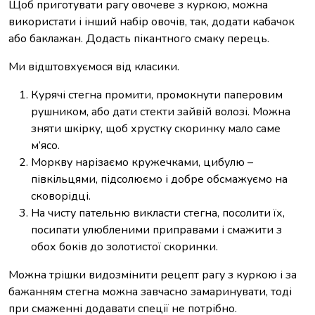
Щоб приготувати рагу овочеве з куркою, можна
використати і інший набір овочів, так, додати кабачок
або баклажан. Додасть пікантного смаку перець.
Ми відштовхуємося від класики.
Курячі стегна промити, промокнути паперовим
рушником, або дати стекти зайвій волозі. Можна
зняти шкірку, щоб хрустку скоринку мало саме
м’ясо.
Моркву нарізаємо кружечками, цибулю –
півкільцями, підсолюємо і добре обсмажуємо на
сковорідці.
На чисту пательню викласти стегна, посолити їх,
посипати улюбленими приправами і смажити з
обох боків до золотистої скоринки.
Можна трішки видозмінити рецепт рагу з куркою і за
бажанням стегна можна завчасно замаринувати, тоді
при смаженні додавати спеції не потрібно.