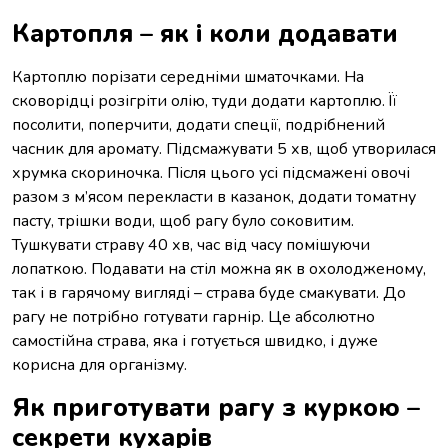
Картопля – як і коли додавати
Картоплю порізати середніми шматочками. На
сковорідці розігріти олію, туди додати картоплю. Її
посолити, поперчити, додати спеції, подрібнений
часник для аромату. Підсмажувати 5 хв, щоб утворилася
хрумка скориночка. Після цього усі підсмажені овочі
разом з м’ясом перекласти в казанок, додати томатну
пасту, трішки води, щоб рагу було соковитим.
Тушкувати страву 40 хв, час від часу помішуючи
лопаткою. Подавати на стіл можна як в охолодженому,
так і в гарячому вигляді – страва буде смакувати. До
рагу не потрібно готувати гарнір. Це абсолютно
самостійна страва, яка і готується швидко, і дуже
корисна для організму.
Як приготувати рагу з куркою –
секрети кухарів