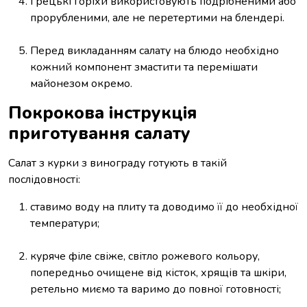
Грецькі горіхи використовують подрібненими або
прорубленими, але не перетертими на блендері.
Перед викладанням салату на блюдо необхідно
кожний компонент змастити та перемішати
майонезом окремо.
Покрокова інструкція
приготування салату
Салат з курки з винограду готують в такій
послідовності:
ставимо воду на плиту та доводимо її до необхідної
температури;
куряче філе свіже, світло рожевого кольору,
попередньо очищене від кісток, хрящів та шкіри,
ретельно миємо та варимо до повної готовності;