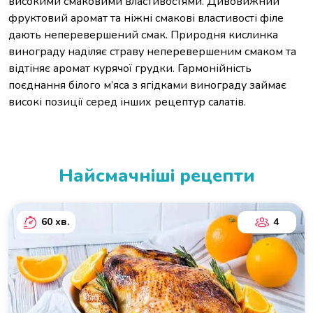
високими смаковими властивостями. Дивовижний
фруктовий аромат та ніжні смакові властивості філе
дають неперевершений смак. Природня кислинка
винограду наділяє страву неперевершеним смаком та
відтіняє аромат курячої грудки. Гармонійність
поєднання білого м’яса з ягідками винограду займає
високі позиції серед інших рецептур салатів.
Найсмачніші рецепти
60 хв.
4