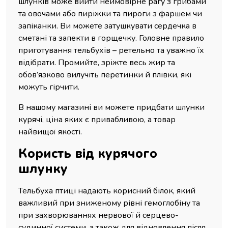
шлунків може вийти неймовірне рагу з грибами
та овочами або пиріжки та пироги з фаршем чи
запіканки. Ви можете затушкувати сердечка в
сметані та запекти в горщечку. Головне правило
приготування тельбухів – ретельно та уважно їх
відібрати. Промийте, зріжте весь жир та
обов’язково вилучіть перетинки й плівки, які
можуть гірчити.
В нашому магазині ви можете придбати шлунки
курячі, ціна яких є привабливою, а товар
найвищої якості.
Користь від курячого
шлунку
Тельбуха птиці надають корисний білок, який
важливий при зниженому рівні гемоглобіну та
при захворюваннях нервової й серцево-
судинної системи, а також для відновлення після