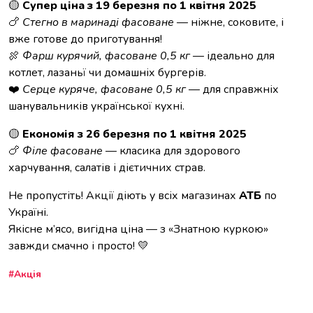
🟡
Супер ціна з 19 березня по 1 квітня 2025
🍗
Стегно в маринаді фасоване
— ніжне, соковите, і
вже готове до приготування!
🍖
Фарш курячий, фасоване 0,5 кг
— ідеально для
котлет, лазаньї чи домашніх бургерів.
❤️
Серце куряче, фасоване 0,5 кг
— для справжніх
шанувальників української кухні.
🟡
Економія з 26 березня по 1 квітня 2025
🍗
Філе фасоване
— класика для здорового
харчування, салатів і дієтичних страв.
Не пропустіть! Акції діють у всіх магазинах
АТБ
по
Україні.
Якісне м’ясо, вигідна ціна — з «Знатною куркою»
завжди смачно і просто! 💛
Акція