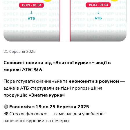
21 березня 2025
Соковиті новини від «Знатної курки» – акції в
мережі АТБ!
🐔🔥
Пора готувати смачненьке та
економити з розумом
—
адже в АТБ стартували вигідні пропозиції на
продукцію
«Знатна курка»
!
🟡
Економія з 19 по 25 березня 2025
🥩
Стегно фасоване
— саме час для улюбленої
запеченої курочки на вечерю!