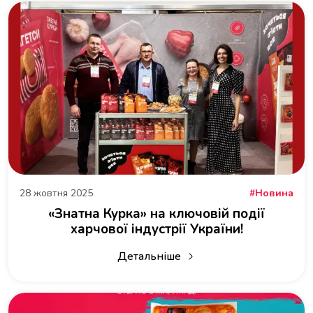
28 жовтня 2025
Новина
«Знатна Курка» на ключовій події
харчової індустрії України!
Детальніше
про «Знатна Курка» на ключовій події