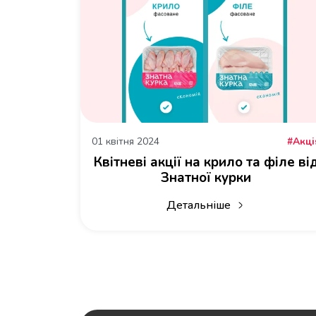
01 квітня 2024
Акці
Квітневі акції на крило та філе ві
Знатної курки
Детальніше
про Квітневі акції на крило