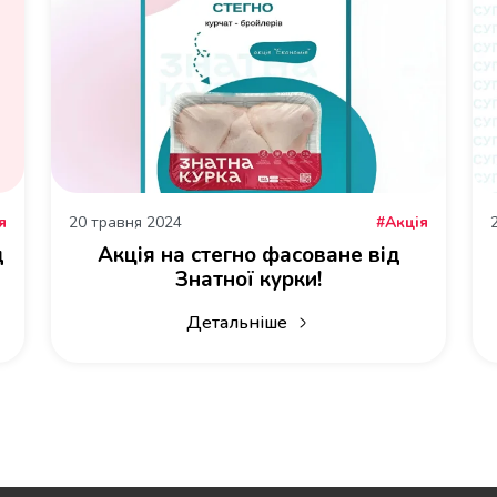
20 травня 2024
я
Акція
д
Акція на стегно фасоване від
Знатної курки!
Детальніше
 та філе від Знатної курки
про Акція на стегно фасоване від Зн