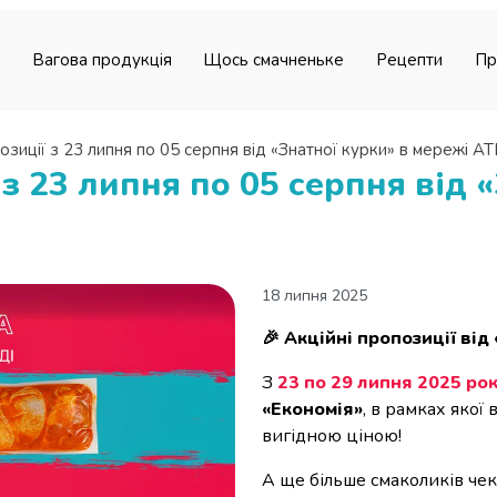
Вагова продукція
Щось смачненьке
Рецепти
Пр
позиції з 23 липня по 05 серпня від «Знатної курки» в мережі АТ
 з 23 липня по 05 серпня від 
18 липня 2025
🎉 Акційні пропозиції від
З
23 по 29 липня
2025 ро
«Економія»
, в рамках яко
вигідною ціною!
А ще більше смаколиків че