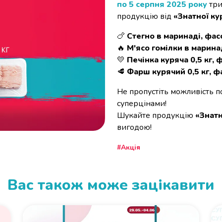
по 5 серпня 2025 року
три
продукцію від
«Знатної ку
🍗
Стегно в маринаді, фа
🔥
М'ясо гомілки в марина
💛
Печінка куряча 0,5 кг,
🥩
Фарш курячий 0,5 кг, 
Не пропустіть можливість п
суперцінами!
Шукайте продукцію
«Знатн
вигодою!
Акція
Вас також може зацікавити