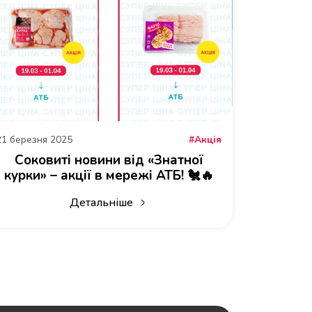
21 березня 2025
Акція
Соковиті новини від «Знатної
курки» – акції в мережі АТБ! 🐔🔥
Детальніше
атної курки!
про Соковиті новини від «Знатної курки» – ак