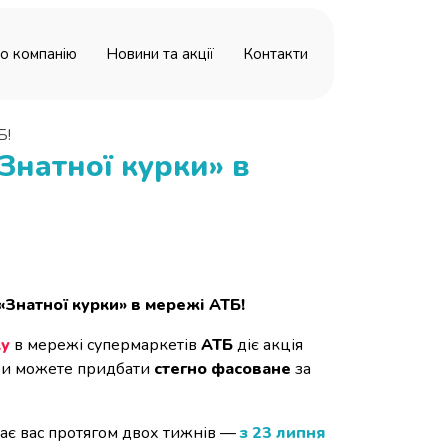
о компанію
Новини та акції
Контакти
Б!
«Знатної курки» в
 «Знатної курки» в мережі АТБ!
ку
в мережі супермаркетів
АТБ
діє акція
ї ви можете придбати
стегно фасоване
за
кає вас протягом двох тижнів —
з 23 липня