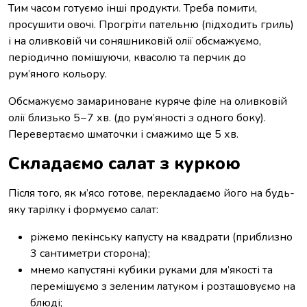
Тим часом готуємо інші продукти. Треба помити,
просушити овочі. Прогріти пательню (підходить гриль)
і на оливковій чи соняшниковій олії обсмажуємо,
періодично помішуючи, квасолю та перчик до
рум’яного кольору.
Обсмажуємо замариноване куряче філе на оливковій
олії близько 5−7 хв. (до рум’яності з одного боку).
Перевертаємо шматочки і смажимо ще 5 хв.
Складаємо салат з куркою
Після того, як м’ясо готове, перекладаємо його на будь-
яку тарілку і формуємо салат:
ріжемо пекінську капусту на квадрати (приблизно
3 сантиметри сторона);
мнемо капустяні кубики руками для м’якості та
перемішуємо з зеленим латуком і розташовуємо на
блюді;