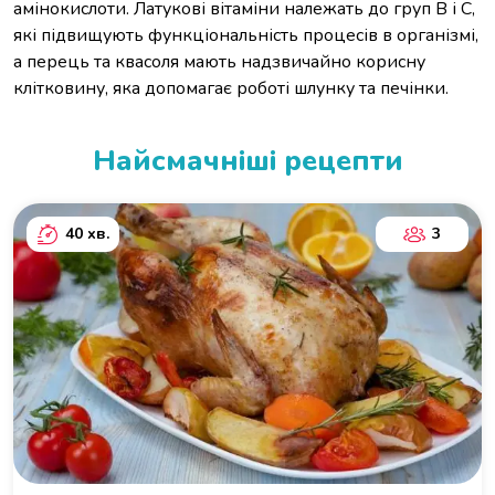
амінокислоти. Латукові вітаміни належать до груп В і С,
які підвищують функціональність процесів в організмі,
а перець та квасоля мають надзвичайно корисну
клітковину, яка допомагає роботі шлунку та печінки.
Найсмачніші рецепти
40 хв.
3