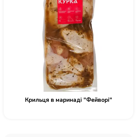
Крильця в маринаді "Фейворі"