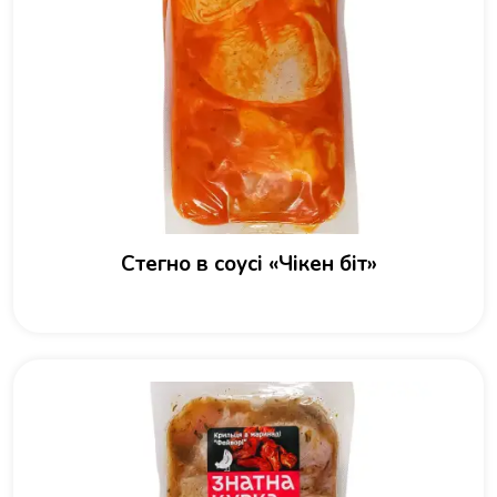
Стегно в соусі «Чікен біт»