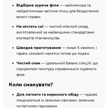
Відбірне куряче філе
— найніжніша та
найдієтичніша частина птиці для бездоганної
якості страви.
Не містять сої
— чистий м'ясний склад,
виготовлений за найвищими стандартами
експертів птахівництва.
Швидке приготування
— лише 5 хвилин, і
гарячі, соковиті нагетси готові до подачі.
Чистий смак
— ідеальний баланс спецій, що
підкреслює текстуру справжнього курячого
філе.
Коли смакувати?
Для легкого та корисного обіду
— чудово
поєднуються зі свіжими овочами, зеленню
чи легкими гарнірами.