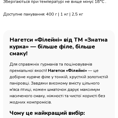
Зберігаються при температурі не вище мінус 18°C .
Доступне пакування: 400 г | 1 кг | 2,5 кг
Нагетси «Філейні» від ТМ «Знатна
курка» — більше філе, більше
смаку!
Для справжніх гурманів та поціновувачів
преміальної якості!
Нагетси «Філейні»
— це
добірне куряче філе у тонкій, хрусткій золотистій
паніровці. Завдяки високому вмісту цільного
м'яса птиці, кожен шматочок дарує максимум
насиченого смаку, ніжності та чистої користі без
жодних компромісів.
Чому це найкращий вибір: