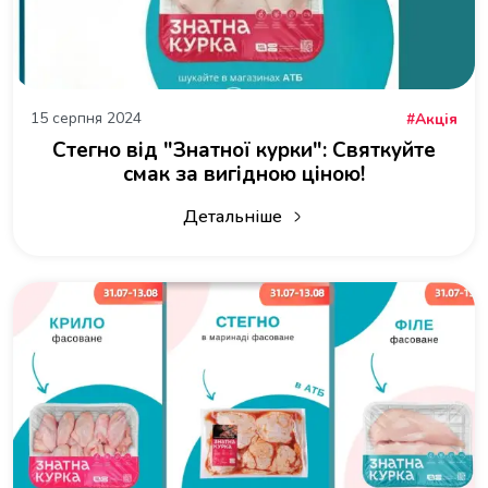
15 серпня 2024
Акція
Стегно від "Знатної курки": Святкуйте
смак за вигідною ціною!
Детальніше
про Стегно від "Знатної курки": Свят