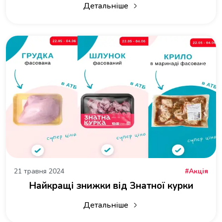
Детальніше
про Літній цінопад від Знатної курк
21 травня 2024
Акція
Найкращі знижки від Знатної курки
Детальніше
про Найкращі знижки від Знатної к