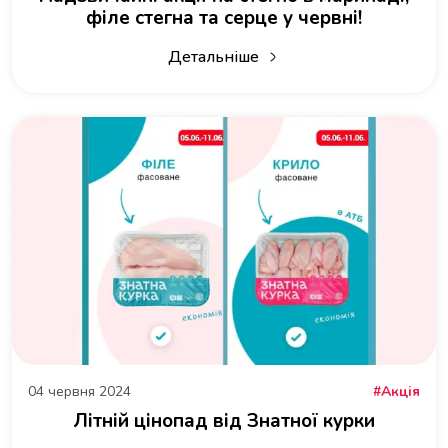
філе стегна та серце у червні!
Детальніше
про Надзвичайні акції на стегно в ма
04 червня 2024
Акція
Літній цінопад від Знатної курки