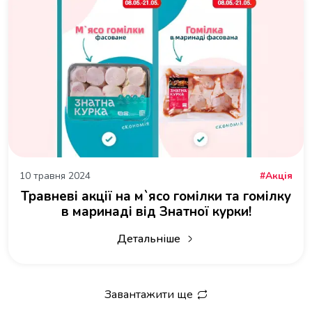
10 травня 2024
Акція
Травневі акції на м`ясо гомілки та гомілку
в маринаді від Знатної курки!
Детальніше
про Травневі акції на м`ясо гомілки 
Завантажити ще