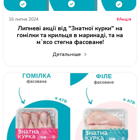
16 липня 2024
Акція
Липневі акції від "Знатної курки" на
гомілки та крильця в маринаді, та на
м`ясо стегна фасоване!
Детальніше
про Липневі акції від "Знатної курки